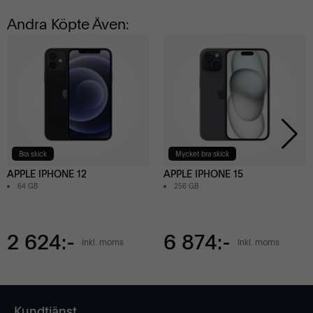
Andra Köpte Även:
Bra skick
Mycket bra skick
APPLE IPHONE 12
APPLE IPHONE 15
64 GB
256 GB
2 624:-
6 874:-
Inkl. moms
Inkl. moms
Kundtjänst