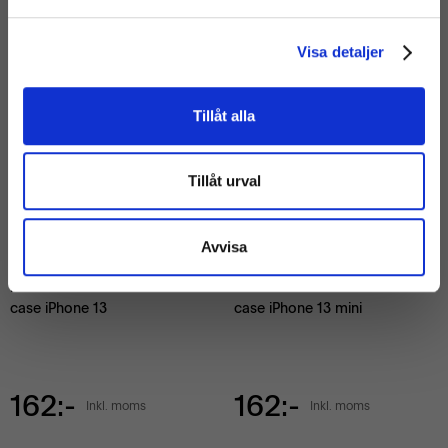
(Exkl. moms)
Visa detaljer
Liknande Produkter:
Tillåt alla
Tillåt urval
Avvisa
Ny
iPhone skal. eSTUFF Silicone
iPhone skal. eSTUFF Silicone
case iPhone 13
case iPhone 13 mini
162:-
162:-
Inkl. moms
Inkl. moms