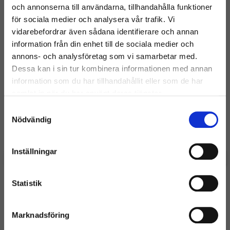
och annonserna till användarna, tillhandahålla funktioner
för sociala medier och analysera vår trafik. Vi
Jag har inte fått någon orderbekräftelse?
vidarebefordrar även sådana identifierare och annan
information från din enhet till de sociala medier och
Varm dator/fläkten låter mycket - hur rengör jag på
bästa sätt?
annons- och analysföretag som vi samarbetar med.
Dessa kan i sin tur kombinera informationen med annan
Visa alla inlägg
information som du har tillhandahållit eller som de har
samlat in när du har använt deras tjänster.
Bästsäljare
Samtyckesval
Välkommen till Inrego!
Nödvändig
Windows 11 Pro
APPLE IPAD 10.2" 9TH GEN (2021) WI-FI
Är du privatperson eller företag?
Inställningar
0:-
3 1
Statistik
Inkl.
Inkl.
Mycket bra skick
moms
moms
(Inkl. moms)
Färre än 10 kvar i lager
Fler än 10 i lager
Marknadsföring
+ Lägg till
+ Lägg till