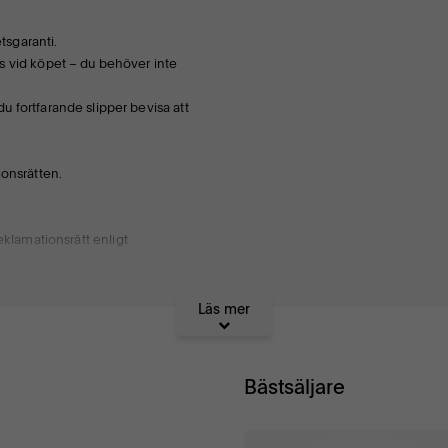
tsgaranti.
ns vid köpet – du behöver inte
du fortfarande slipper bevisa att
ionsrätten.
klamationsrätt enligt
al användning av produkten.
Läs mer
Bästsäljare