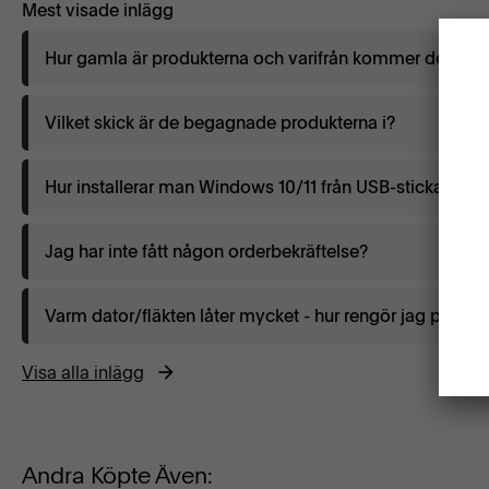
Mest visade inlägg
Hur gamla är produkterna och varifrån kommer de?
Vilket skick är de begagnade produkterna i?
Hur installerar man Windows 10/11 från USB-sticka?
Jag har inte fått någon orderbekräftelse?
Varm dator/fläkten låter mycket - hur rengör jag på bäst
Visa alla inlägg
Andra Köpte Även: