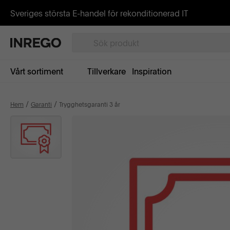
Sveriges största E-handel för rekonditionerad IT
Vårt sortiment
Tillverkare
Inspiration
Hem
Garanti
Trygghetsgaranti 3 år