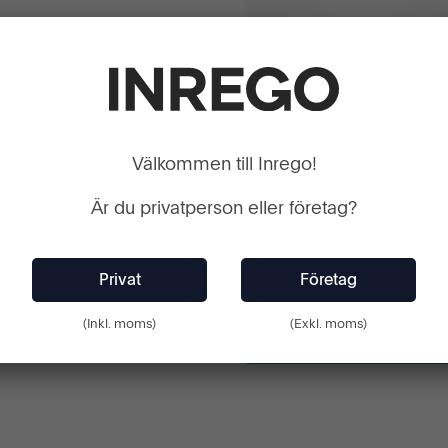
Välkommen till Inrego!
Är du privatperson eller företag?
Windows 11 Pro
0:-
Inkl. moms
a sätt?
Färre än 10 kvar i lager
(Inkl. moms)
(Exkl. moms)
+ Lägg till