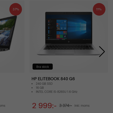
37%
11%
Bra skick
HP ELITEBOOK 840 G6
240 GB SSD
16 GB
INTEL CORE I5-8265U 1.6 GHz
2 999:-
3 374:-
moms
Inkl. moms