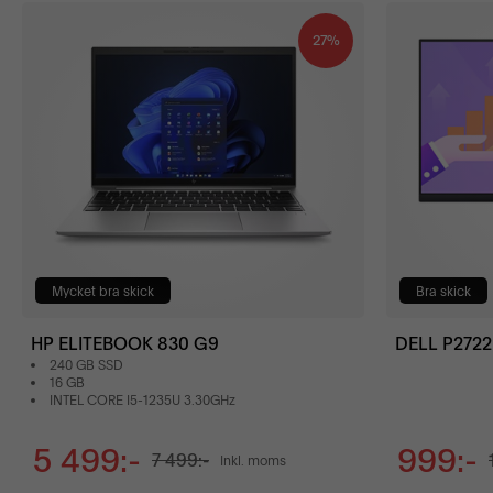
27%
Mycket bra skick
Bra skick
HP ELITEBOOK 830 G9
DELL P272
240 GB SSD
16 GB
INTEL CORE I5-1235U 3.30GHz
5 499:-
999:-
7 499:-
Inkl. moms