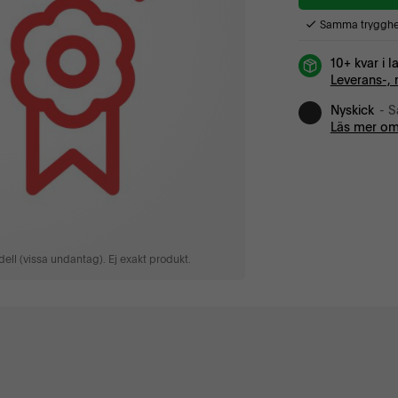
Samma trygghet
10+ kvar i l
Leverans-, 
Nyskick
- S
Läs mer om
ell (vissa undantag). Ej exakt produkt.