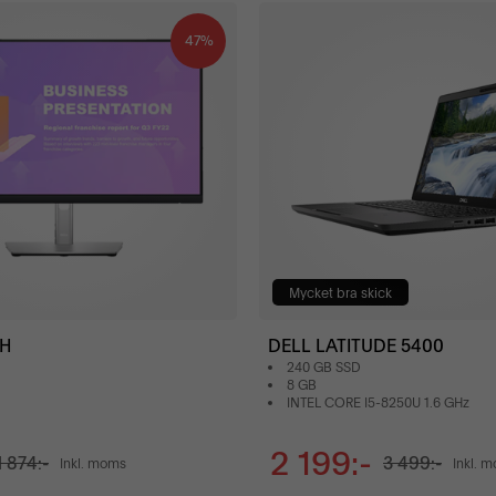
47%
Mycket bra skick
2H
DELL LATITUDE 5400
240 GB SSD
8 GB
INTEL CORE I5-8250U 1.6 GHz
2 199:-
1 874:-
3 499:-
Inkl. moms
Inkl. 