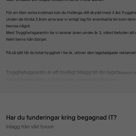
För en liten extra kostnad kan du förlänga ditt skydd med 3 års Trygghe
Under de första 2 åren ansvarar vi enligt lag för eventuella fel som fan
bevisa något.
Med Trygghetsgarantin tar vi ansvar även under år 3, vilket betyder att 
felet fanns från början.
På så sätt får du total trygghet i tre år, utöver den lagstadgade reklamat
Trygghetsgarantin är ett frivilligt tillägg till din lagsta
dgade re
Konsumentköplagen (3 år) och gäller under tre år från köpet.
Trygghetsgarantin täcker hårdvarufel (ej batteri) vid norm
Inte olycksfall eller självförvållade skador.
Har du funderingar kring begagnad IT?
Inlägg från vårt forum