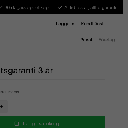
30 dagars öppet köp
Alltid testat, alltid garanti!
Logga in
Kundtjänst
Privat
Företag
tsgaranti 3 år
inkl. moms
Lägg i varukorg