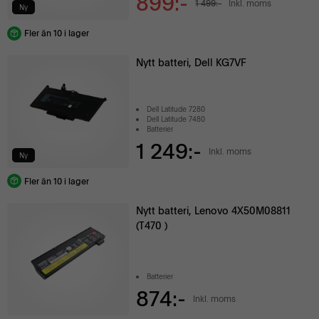
899:-
1 499:-
Inkl. moms
Ny
Fler än 10 i lager
Nytt batteri, Dell KG7VF
Dell Latitude 7280
Dell Latitude 7480
Batterier
1 249:-
Inkl. moms
Ny
Fler än 10 i lager
Nytt batteri, Lenovo 4X50M08811
(T470 )
Batterier
874:-
Inkl. moms