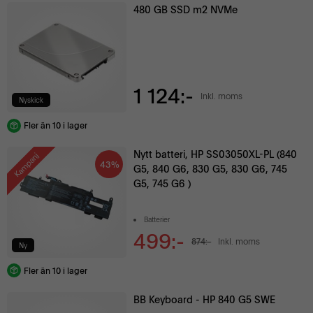
480 GB SSD m2 NVMe
1 124:-
Inkl. moms
Nyskick
Fler än 10 i lager
Nytt batteri, HP SS03050XL-PL (840
Kampanj
43%
G5, 840 G6, 830 G5, 830 G6, 745
G5, 745 G6 )
Batterier
499:-
874:-
Inkl. moms
Ny
Fler än 10 i lager
BB Keyboard - HP 840 G5 SWE