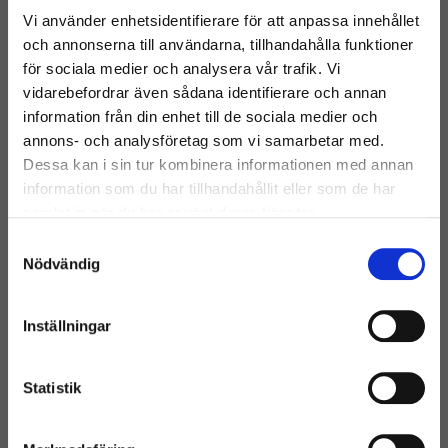
Vi använder enhetsidentifierare för att anpassa innehållet
Batterier
och annonserna till användarna, tillhandahålla funktioner
749:-
för sociala medier och analysera vår trafik. Vi
Inkl. moms
vidarebefordrar även sådana identifierare och annan
Fler än 10 i lager
information från din enhet till de sociala medier och
annons- och analysföretag som vi samarbetar med.
BB Keyboard - Dell E7450 SWE
Kampanj
Dessa kan i sin tur kombinera informationen med annan
73%
information som du har tillhandahållit eller som de har
samlat in när du har använt deras tjänster.
Dell Latitude E5450
Dell Latitude E5480
Samtyckesval
Dell Latitude E7450
Välkommen till Inrego!
Nödvändig
199:-
749:-
Inkl. moms
Mycket bra skick
Är du privatperson eller företag?
Färre än 10 kvar i lager
Inställningar
Lenovo AC Adapter 65W ThinkPad
(Slim tip) - EU
Statistik
(Inkl. moms)
Lenovo ThinkPad T450s
Lenovo ThinkPad E431