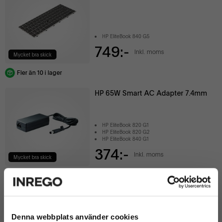
HP EliteBook 840 G5
749:-
Inkl. moms
Mycket bra skick
Fler än 10 i lager
HP 65W Smart AC Adapter 7.4mm
HP EliteBook 820 G1
HP EliteBook 820 G2
HP EliteBook 840 G1
374:-
Inkl. moms
Mycket bra skick
Färre än 10 kvar i lager
Nytt Batteri, Dell Latitude 5401 5410
5510, Precision 3550
Denna webbplats använder cookies