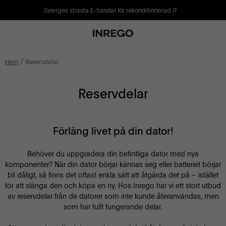
Sveriges största E-handel för rekonditionerad IT
Hem
Reservdelar
Reservdelar
Förläng livet på din dator!
Behöver du uppgradera din befintliga dator med nya
komponenter? När din dator börjar kännas seg eller batteriet börjar
bli dåligt, så finns det oftast enkla sätt att åtgärda det på – istället
för att slänga den och köpa en ny. Hos Inrego har vi ett stort utbud
av reservdelar från de datorer som inte kunde återanvändas, men
som har fullt fungerande delar.