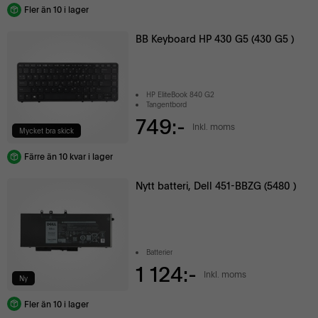
Fler än 10 i lager
BB Keyboard HP 430 G5 (430 G5 )
HP EliteBook 840 G2
Tangentbord
749:-
Inkl. moms
Mycket bra skick
Färre än 10 kvar i lager
Nytt batteri, Dell 451-BBZG (5480 )
Batterier
1 124:-
Inkl. moms
Ny
Fler än 10 i lager