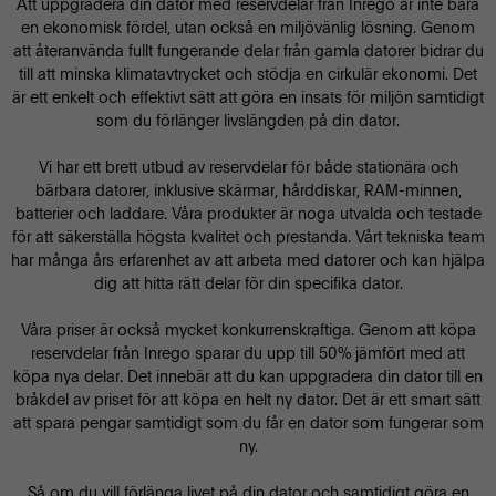
Att uppgradera din dator med reservdelar från Inrego är inte bara
en ekonomisk fördel, utan också en miljövänlig lösning. Genom
att återanvända fullt fungerande delar från gamla datorer bidrar du
till att minska klimatavtrycket och stödja en cirkulär ekonomi. Det
är ett enkelt och effektivt sätt att göra en insats för miljön samtidigt
som du förlänger livslängden på din dator.
Vi har ett brett utbud av reservdelar för både stationära och
bärbara datorer, inklusive skärmar, hårddiskar, RAM-minnen,
batterier och laddare. Våra produkter är noga utvalda och testade
för att säkerställa högsta kvalitet och prestanda. Vårt tekniska team
har många års erfarenhet av att arbeta med datorer och kan hjälpa
dig att hitta rätt delar för din specifika dator.
Våra priser är också mycket konkurrenskraftiga. Genom att köpa
reservdelar från Inrego sparar du upp till 50% jämfört med att
köpa nya delar. Det innebär att du kan uppgradera din dator till en
bråkdel av priset för att köpa en helt ny dator. Det är ett smart sätt
att spara pengar samtidigt som du får en dator som fungerar som
ny.
Så om du vill förlänga livet på din dator och samtidigt göra en