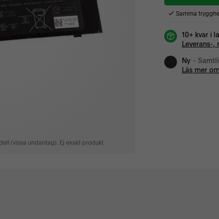
Samma trygghet
10+ kvar i l
Leverans-, 
Ny
- Samtl
Läs mer om
ell (vissa undantag). Ej exakt produkt.