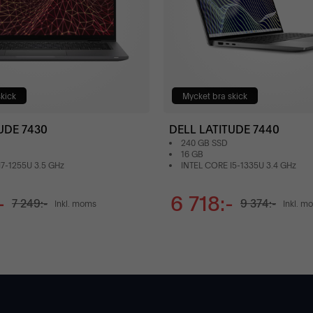
kick
Mycket bra skick
UDE 7430
DELL LATITUDE 7440
240 GB SSD
16 GB
I7-1255U 3.5 GHz
INTEL CORE I5-1335U 3.4 GHz
-
6 718:-
7 249:-
9 374:-
Inkl. moms
Inkl. m