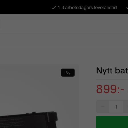
1-3 arbetsdagars leveranstid
Nytt bat
Ny
899:-