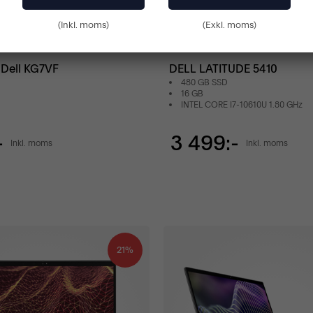
(Inkl. moms)
(Exkl. moms)
Bra skick
, Dell KG7VF
DELL LATITUDE 5410
480 GB SSD
16 GB
INTEL CORE I7-10610U 1.80 GHz
-
3 499:-
Inkl. moms
Inkl. moms
21%