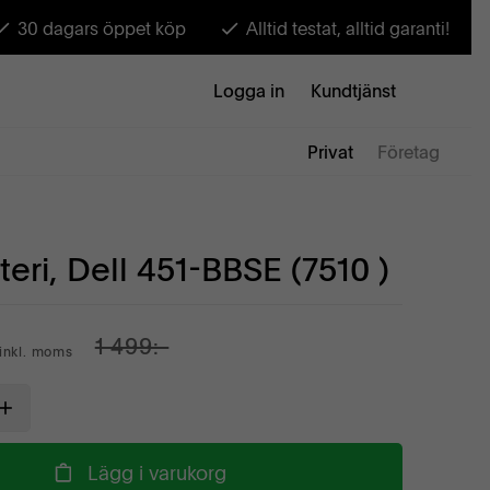
30 dagars öppet köp
Alltid testat, alltid garanti!
Logga in
Kundtjänst
Privat
Företag
teri, Dell 451-BBSE (7510 )
1 499:-
inkl. moms
Lägg i varukorg