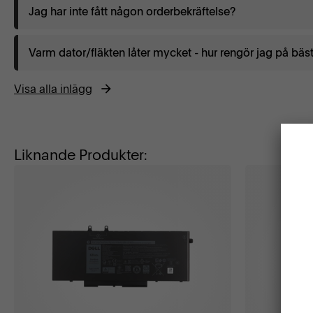
Jag har inte fått någon orderbekräftelse?
Varm dator/fläkten låter mycket - hur rengör jag på bäst
Visa alla inlägg
Liknande Produkter: