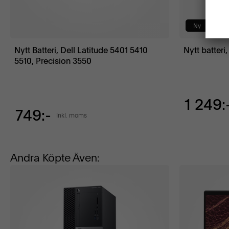
Ny
Nytt Batteri, Dell Latitude 5401 5410
Nytt batteri
5510, Precision 3550
1 249:
749:-
Inkl. moms
Andra Köpte Även: