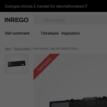
Sveriges största E-handel för rekonditionerad IT
Vårt sortiment
Tillverkare
Inspiration
Hem
Reservdelar
Nytt batteri, Dell 451-BBSE (7510 )
Kampanj