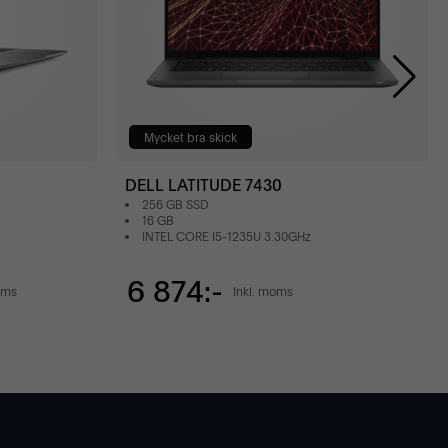
Mycket bra skick
DELL LATITUDE 7430
256 GB SSD
16 GB
INTEL CORE I5-1235U 3.30GHz
6 874:-
oms
Inkl. moms