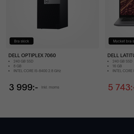
Bra skick
Mycket bra s
DELL OPTIPLEX 7060
DELL LATIT
240 GB SSD
240 GB SSD
8 GB
16 GB
INTEL CORE I5-8400 2.8 GHz
INTEL CORE 
3 999:-
5 743:
Inkl. moms