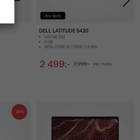
Bra skick
DELL LATITUDE 5420
240 GB SSD
8 GB
INTEL CORE I5-1135G7 2.4 GHz
2 499:-
2 999:-
Inkl. moms
28%