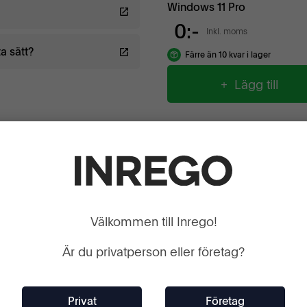
Windows 11 Pro
0:-
Inkl. moms
a sätt?
Färre än 10 kvar i lager
+ Lägg till
Välkommen till Inrego!
Är du privatperson eller företag?