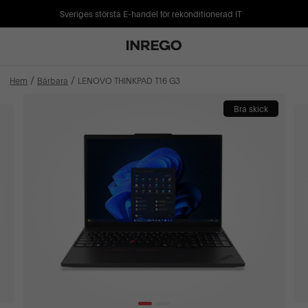
Sveriges största E-handel för rekonditionerad IT
Hem
Bärbara
LENOVO THINKPAD T16 G3
Bra skick