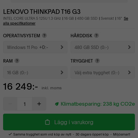
LENOVO THINKPAD T16 G3
INTEL CORE ULTRA 5 125U 1.3 GHz
16 GB
480 GB SSD
Svenskt
16"
Se
alla specifikationer
OPERATIVSYSTEM
HÅRDDISK
?
?
+0:-
Windows 11 Pro
480 GB SSD
(0:-)
RAM
TRYGGHET
?
?
16 GB
(0:-)
Välj extra trygghet
(0:-)
16 249:-
inkl. moms
Klimatbesparing:
238
kg CO2e
Lägg i varukorg
Samma trygghet som vid köp av nytt
30 dagars öppet köp
Miljösmart!