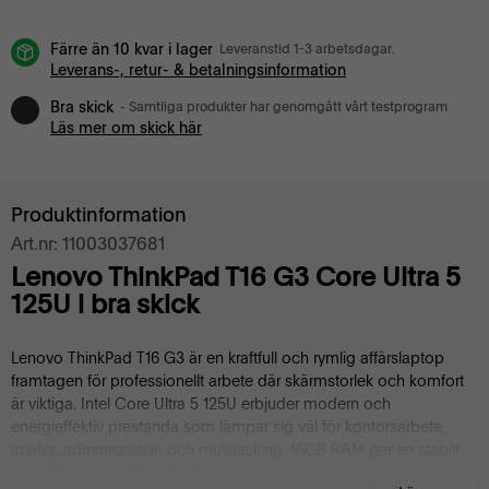
Färre än 10 kvar i lager
Leveranstid 1-3 arbetsdagar.
Leverans-, retur- & betalningsinformation
Bra skick
- Samtliga produkter har genomgått vårt testprogram
Läs mer om skick här
Produktinformation
Art.nr: 11003037681
Lenovo ThinkPad T16 G3 Core Ultra 5
125U i bra skick
Lenovo ThinkPad T16 G3 är en kraftfull och rymlig affärslaptop
framtagen för professionellt arbete där skärmstorlek och komfort
är viktiga. Intel Core Ultra 5 125U erbjuder modern och
energieffektiv prestanda som lämpar sig väl för kontorsarbete,
analys, administration och multitasking. 16GB RAM ger ett stabilt
arbetsflöde och 480GB SSD bidrar till snabb uppstart och