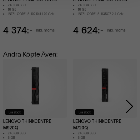
240 GB SSD
240 GB SSD
16 GB
16 GB
INTEL CORE I5-10210U 1.70 GHz
INTEL CORE I5-1135G7 2.4 GHz
4 374:-
4 624:-
Inkl. moms
Inkl. moms
Andra Köpte Även:
Bra skick
Bra skick
LENOVO THINKCENTRE
LENOVO THINKCENTRE
M920Q
M720Q
240 GB SSD
240 GB SSD
8 GB
8 GB