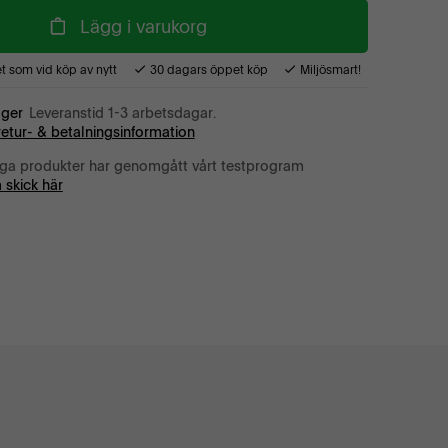
Lägg i varukorg
 som vid köp av nytt
30 dagars öppet köp
Miljösmart!
ager
Leveranstid 1-3 arbetsdagar.
retur- & betalningsinformation
iga produkter har genomgått vårt testprogram
 skick här