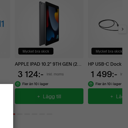
Mycket bra skick
Mycket bra skick
APPLE IPAD 10.2" 9TH GEN (2021) WI-FI
HP USB-C Dock G
3 124:-
1 499:-
Inkl. moms
Inkl
Fler än 10 i lager
Fler än 10 i lager
+ Lägg till
+ Lägg t