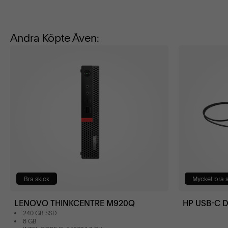
Andra Köpte Även:
Bra skick
Mycket bra s
LENOVO THINKCENTRE M920Q
HP USB-C 
240 GB SSD
8 GB