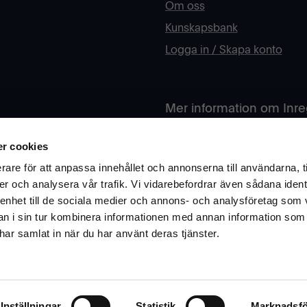
Om oss
Kunskapsbank
Logga in / Skapa konto
Mer information om Inr
rån oss? Fyll i din e-post
Har du funderingar kring åte
r cookies
Är ni skola eller offentlig sek
rare för att anpassa innehållet och annonserna till användarna, t
er och analysera vår trafik. Vi vidarebefordrar även sådana ident
Ok
Läs mer om vårt arbete och h
 enhet till de sociala medier och annons- och analysföretag som 
 i sin tur kombinera informationen med annan information som
Besök vår infosite här
e har samlat in när du har använt deras tjänster.
Inställningar
Statistik
Marknadsfö