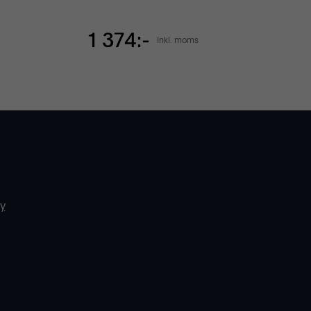
1 374:-
Inkl. moms
cy