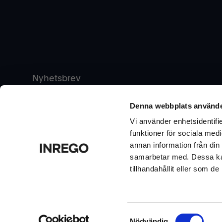
Nyhetsbrev
Vill du ta del av tips & råd, nyheter och erbjudanden f
Denna webbplats använde
nedan.
Vi använder enhetsidentifie
funktioner för sociala medi
annan information från din
samarbetar med. Dessa kan
tillhandahållit eller som d
Samtyckesval
Nödvändig