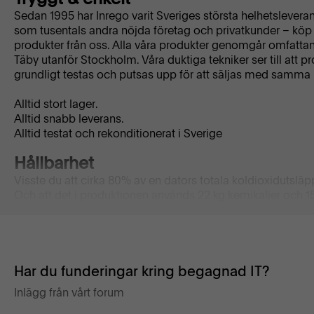
Sedan 1995 har Inrego varit Sveriges största helhetslevera
som tusentals andra nöjda företag och privatkunder – köp 
produkter från oss. Alla våra produkter genomgår omfattande
Täby utanför Stockholm. Våra duktiga tekniker ser till att 
grundligt testas och putsas upp för att säljas med samma 
Alltid stort lager.
Alltid snabb leverans.
Alltid testat och rekonditionerat i Sverige
Hållbarhet
Visste du att cirka 80% av en dators totala koldioxidutsläp
Och att det i produktionen används 22 kg kemikalier och 15
genereras 1200 kg avfall?
Då är det svårt att rättfärdiga köpet av en ny dator.
För dig som företagskund
Har du funderingar kring begagnad IT?
Allt du köper av oss vill vi köpa tillbaka. Vi vet att vi kan
en gång till, därför ger vi dig ett restvärde redan vid inköp, 
Inlägg från vårt forum
våra produkter.
Läs mer om vårt cirkulära program här.