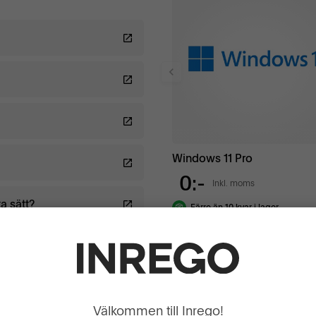
plom där vi specificerar den
gna året genom att köpa
nställningar eller andra
.
Windows 11 Pro
0:-
Inkl. moms
a sätt?
Färre än 10 kvar i lager
+ Lägg till
Välkommen till Inrego!