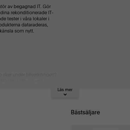
ntör av begagnad IT. Gör
dina rekonditionerade IT-
 tester i våra lokaler i
produkterna dataraderas,
känsla som nytt.
p sker under tillverkningen?
00 liter vatten, samt
Läs mer
Bästsäljare
 återanvända produkterna minst
en garanti på att vi tror på