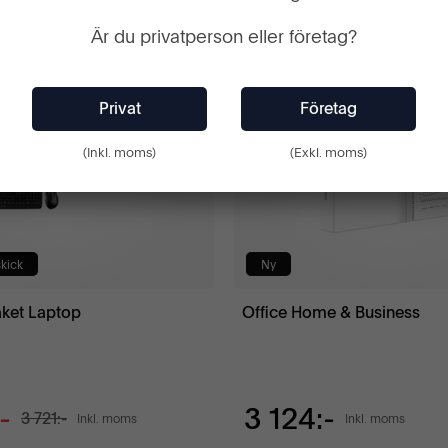
Är du privatperson eller företag?
33%
(Inkl. moms)
(Exkl. moms)
kick
Ny
aket Laptop
Office Home & Business
-
3 124:-
3 721:-
Inkl. moms
Inkl. moms