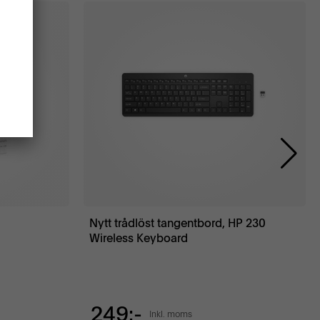
Nytt trådlöst tangentbord, HP 230
Wireless Keyboard
249:-
Inkl. moms