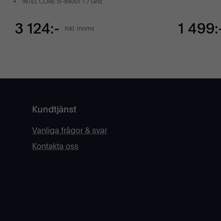
INTEL CORE I5-8400T 1.7 GHz
3 124:-
1 499:
Inkl. moms
Kundtjänst
Vanliga frågor & svar
Kontakta oss