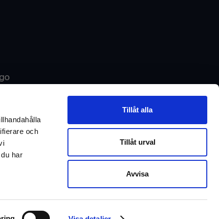
ego
ranvändning eller hur vi på Inrego arbetar?
Tillåt alla
tor?
illhandahålla
ifierare och
ur vi kan hjälpa er!
Tillåt urval
vi
 du har
Avvisa
Chatta med oss
ring
Visa detaljer