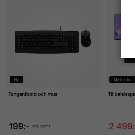
Ny
Mycket bra s
Tangentbord och mus
Tillbehörsp
199:-
2 499:
Inkl. moms