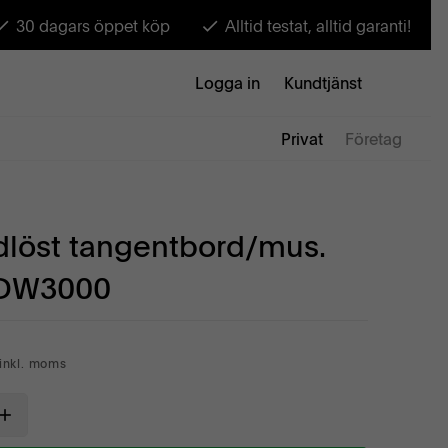
30 dagars öppet köp
Alltid testat, alltid garanti!
Logga in
Kundtjänst
Privat
Företag
ådlöst tangentbord/mus.
 DW3000
inkl. moms