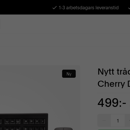
1-3 arbetsdagars leveranstid
Nytt tr
Ny
Cherry
499:-