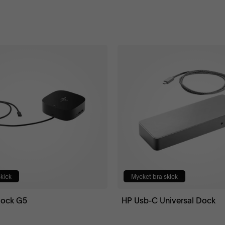
kick
Mycket bra skick
Dock G5
HP Usb-C Universal Dock