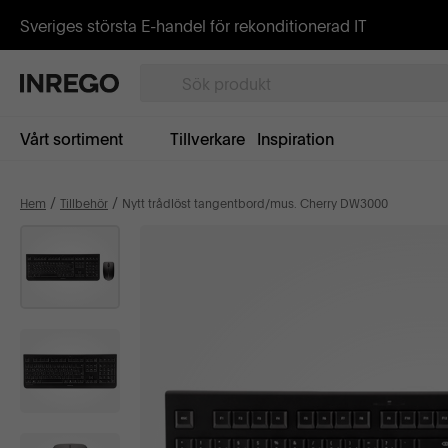
Sveriges största E-handel för rekonditionerad IT
Vårt sortiment
Tillverkare
Inspiration
Hem
Tillbehör
Nytt trådlöst tangentbord/mus. Cherry DW3000