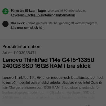
Färre än 10 kvar i lager
Leveranstid 1-3 arbetsdagar.
Leverans-, retur- & betalningsinformation
Bra skick
- Samtliga produkter har genomgått vårt testprogram
Läs mer om skick här
Produktinformation
Art.nr: 11003036471
Lenovo ThinkPad T14s G4 i5-1335U
240GB SSD 16GB RAM i bra skick
Lenovo ThinkPad T14s G4 är en modern och lätt affärslaptop med
fokus på mobilitet och effektivt arbete. Utrustad med Intel Core i5
från 13:e generationen och 16GB RAM får du stabil prestanda för
kontorsprogram, möten och multitasking i vardagen. SSD på
240GB ger snabb uppstart och smidig hantering av filer och
applikationer.