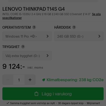
LENOVO THINKPAD T14S G4
INTEL CORE I5-1335U 3.4 GHz
16 GB
240 GB SSD
Svenskt
14.0"
Se alla
specifikationer
OPERATIVSYSTEM
HÅRDDISK
?
?
+0:-
Windows 11 Pro
240 GB SSD
(0:-)
TRYGGHET
?
Välj extra trygghet
(0:-)
9 124:-
inkl. moms
Klimatbesparing:
238
kg CO2e
Lägg i varukorg
Samma trygghet som vid köp av nytt
30 dagars öppet köp
Miljösmart!