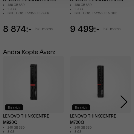
480 GB SSD
480 GB SSD
16 GB
16 GB
INTEL CORE I7-1355U 3.7 GHz
INTEL CORE I7-1255U 3.5 GHz
8 874:-
9 499:-
Inkl. moms
Inkl. moms
Andra Köpte Även:
Bra skick
Bra skick
LENOVO THINKCENTRE
LENOVO THINKCENTRE
M920Q
M720Q
240 GB SSD
240 GB SSD
8 GB
8 GB