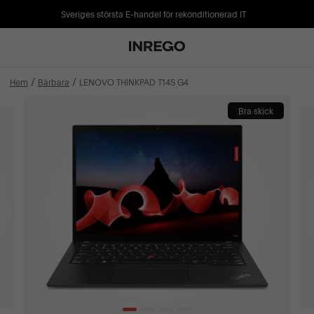
Sveriges största E-handel för rekonditionerad IT
Hem
Bärbara
LENOVO THINKPAD T14S G4
Bra skick