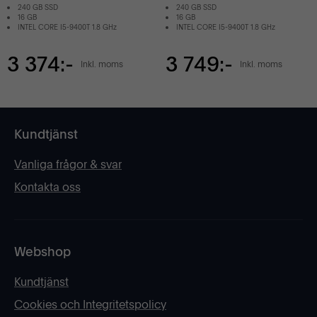
240 GB SSD
240 GB SSD
16 GB
16 GB
INTEL CORE I5-9400T 1.8 GHz
INTEL CORE I5-9400T 1.8 GHz
3 374:-
3 749:-
Inkl. moms
Inkl. moms
Kundtjänst
Vanliga frågor & svar
Kontakta oss
Webshop
Kundtjänst
Cookies och Integritetspolicy