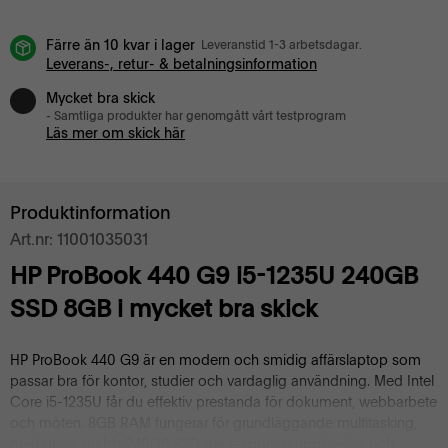
Färre än 10 kvar i lager
Leveranstid 1-3 arbetsdagar.
Leverans-, retur- & betalningsinformation
Mycket bra skick
- Samtliga produkter har genomgått vårt testprogram
Läs mer om skick här
Produktinformation
Art.nr: 11001035031
HP ProBook 440 G9 i5-1235U 240GB
SSD 8GB i mycket bra skick
HP ProBook 440 G9 är en modern och smidig affärslaptop som
passar bra för kontor, studier och vardaglig användning. Med Intel
Core i5-1235U får du effektiv prestanda för dokument, webbarbete
och möten. 8GB RAM fungerar för grundläggande multitasking,
medan en snabb 240GB SSD ger responsiv upplevelse och