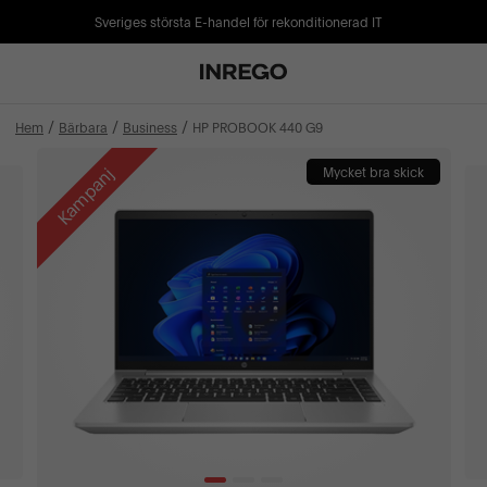
Sveriges största E-handel för rekonditionerad IT
Hem
Bärbara
Business
HP PROBOOK 440 G9
Kampanj
Mycket bra skick