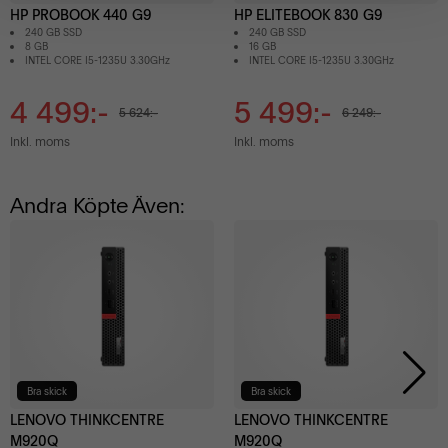
HP PROBOOK 440 G9
HP ELITEBOOK 830 G9
240 GB SSD
240 GB SSD
8 GB
16 GB
INTEL CORE I5-1235U 3.30GHz
INTEL CORE I5-1235U 3.30GHz
4 499:-
5 499:-
5 624:-
6 249:-
Inkl. moms
Inkl. moms
Andra Köpte Även:
Bra skick
Bra skick
LENOVO THINKCENTRE
LENOVO THINKCENTRE
M920Q
M920Q