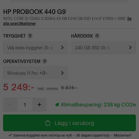
HP PROBOOK 440 G9
INTEL CORE I5-1235U 3.30GHz
8 GB
240 GB SSD
14.0"
1920 x 1080
Se
alla specifikationer
TRYGGHET
HÅRDDISK
?
?
Välj extra trygghet
(0:-)
240 GB SSD
(0:-)
OPERATIVSYSTEM
?
+0:-
Windows 11 Pro
5 249:-
6 874:-
inkl. moms
Klimatbesparing:
238
kg CO2e
Lägg i varukorg
Samma trygghet som vid köp av nytt
30 dagars öppet köp
Miljösmart!