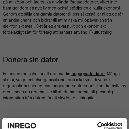
på att köpa och återbruka använda företagsdatorer, vilket inte
bara ger dem ett nytt liv men också stödjer en cirkulär ekonomi.
Genom att sälja era gamla datorer till oss säkerställer ni att de får
en andra chans och bidrar till att minska miljöpåverkan från
elektroniskt avfall. Det är ett ansvarsfullt och ekonomiskt
fördelaktigt sätt för företag att hantera använd IT-utrustning.
Donera sin dator
En annan möjlighet är att donera din
. Många
begagnade dator
skolor, välgörenhetsorganisationer och icke-vinstdrivande
organisationer accepterar fungerande datorer och kan dra nytta av
dem. Innan du donerar, se till att du har raderat all personlig
information från datorn för att skydda din integritet.
Försäljning av sin gamla dator