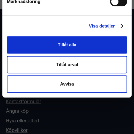
Marknadsföring
Kundtjänst
(Exkl. moms)
Visa detaljer
Vanliga frågor & svar
Kontakta oss
Tillåt alla
Tillåt urval
Webshop
Kundtjänst
Avvisa
Cookies och Integritetspolicy
Kontaktformulär
Ångra köp
Hyra eller offert
Köpvillkor