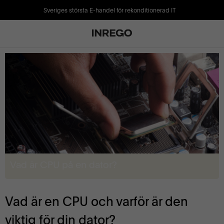
Sveriges största E-handel för rekonditionerad IT
Vad är CPU på en dator?
Vad är en CPU och varför är den
viktig för din dator?