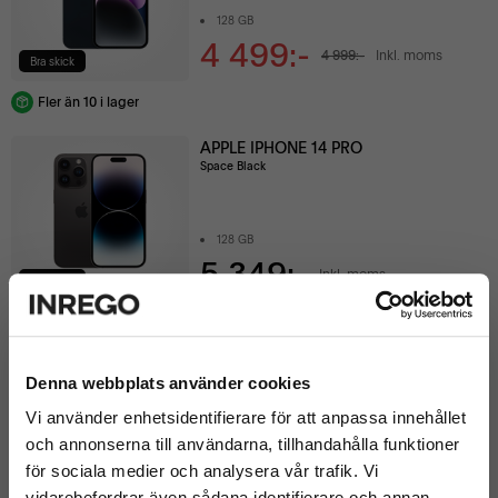
128 GB
4 499:-
4 999:-
Inkl. moms
Bra skick
Fler än 10 i lager
APPLE IPHONE 14 PRO
Space Black
128 GB
5 349:-
Inkl. moms
Bra skick
Färre än 10 kvar i lager
APPLE IPHONE 14
Denna webbplats använder cookies
Blue
Vi använder enhetsidentifierare för att anpassa innehållet
och annonserna till användarna, tillhandahålla funktioner
128 GB
för sociala medier och analysera vår trafik. Vi
5 249:-
Inkl. moms
vidarebefordrar även sådana identifierare och annan