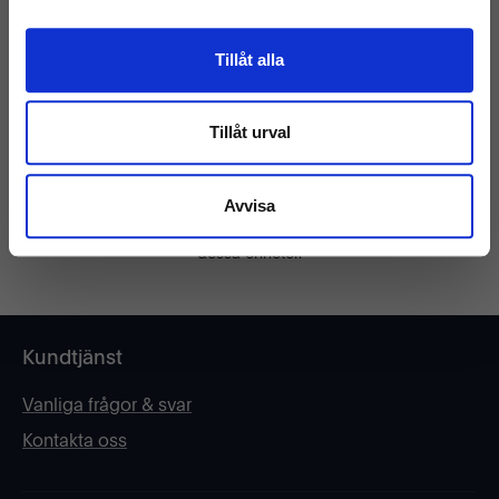
kräsna användare. Och när du väljer en begagnad iPhone 14 Pro
från oss, får du alla dessa fördelar utan att tömma plånboken.
Tillåt alla
Att välja en begagnad iPhone 14 eller 14 Pro är inte bara bra för din
ekonomi. Det är också ett smart steg för miljön. Genom att
Tillåt urval
återanvända och ge dessa tekniska mästerverk ett andra liv bidrar
du till en mer hållbar teknikkonsumtion.
Så varför vänta? Dyk in i den fantastiska världen av iPhone 14 och
Avvisa
14 Pro idag, och upptäck kraften, skönheten och pålitligheten i
dessa enheter.
Kundtjänst
Vanliga frågor & svar
Kontakta oss