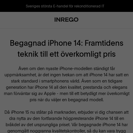
Sveriges största E-handel för rekonditionerad IT
Begagnad iPhone 14: Framtidens
teknik till ett överkomligt pris
Även om den nyaste iPhone-modellen ständigt får
uppmärksamhet, är det ingen tvekan om att iPhone 14 har satt en
stark standard i smartphonens värld. Även som en tidigare
generation har iPhone 14 all den kvalitet, prestanda och elegans
man förväntar sig av Apple - men till ett betydligt mer överkomligt
pris när du väljer en begagnad modell.
Då iPhone 15 nu ståtar på marknaden, erbjuder vi dig chansen att
dra nytta av den fortfarande högpresterande iPhone 14 till en
bråkdel av det ursprungliga priset. Vår begagnade iPhone 14 har
genomgått noggranna kvalitetskontroller, så du kan vara trygg