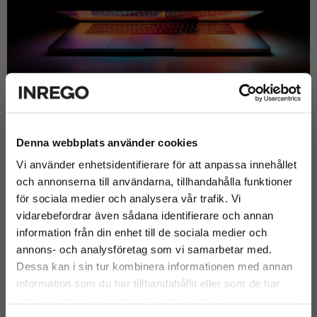
Denna webbplats använder cookies
Circular Short
Vi använder enhetsidentifierare för att anpassa innehållet
Hyr IT-utrustning för tillfälliga behov!
och annonserna till användarna, tillhandahålla funktioner
Vi ser till att utrustningen levereras klar för användning, du slipper
för sociala medier och analysera vår trafik. Vi
alla krångliga och tidskrävande installationer. Vi utgår ifrån dina
vidarebefordrar även sådana identifierare och annan
faktiska behov och erbjuder dig en lösning som passar dig för
information från din enhet till de sociala medier och
stunden- oavsett om det är för ett projekt, en tillfällig medarbetare,
event eller kundträff.
annons- och analysföretag som vi samarbetar med.
Dessa kan i sin tur kombinera informationen med annan
* Kostnadseffektiv -du hyr efter ditt behov och betalar därefter.
information som du har tillhandahållit eller som de har
* Enkelt - IT-utrustningen levereras klar för användning.
samlat in när du har använt deras tjänster.
* Inrego står för logistik och transport.