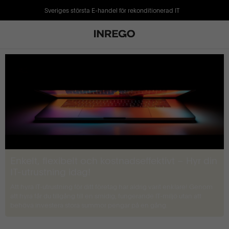
Sveriges största E-handel för rekonditionerad IT
Enkelt, flexibelt och kostnadseffektivt – Hyr din
IT-utrustning idag!
Att hyra IT-utrustning för ditt företag har aldrig varit enklare! Genom
att hyra får du tillgång till en smidig, fungerande IT-miljö utan att
behöva investera stora summor pengar på en gång.