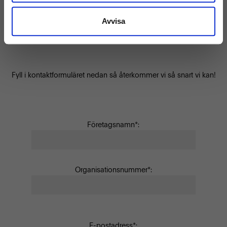
Vill du komma i kontakt med en säljare angående att hyra
produkter från Inrego? Eller har du ett större inköp och skulle
Avvisa
behöva en offert för att kunna ta beslut?
Fyll i kontaktformuläret nedan så återkommer vi så snart vi kan!
Företagsnamn*:
Organisationsnummer*:
E-postadress*: