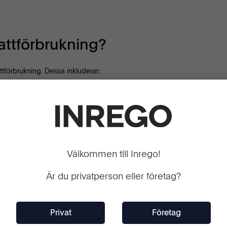
attförbrukning?
ttförbrukning. Dessa inkluderar:
ponenterna i en dator. En kraftfull processor kan behöva
särskilt i gaming- och arbetsstationer. Ett högpresterande
ka mellan 1W och 10W beroende på modell och
Välkommen till Inrego!
s mellan 2W och 5W per modul.
Är du privatperson eller företag?
 enheter och USB-enheter.
n du få en uppskattning av din dators totala