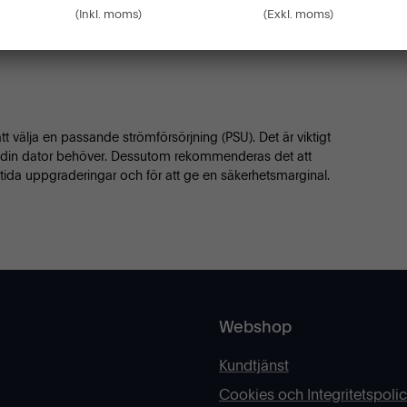
(Inkl. moms)
(Exkl. moms)
t välja en passande strömförsörjning (PSU). Det är viktigt
om din dator behöver. Dessutom rekommenderas det att
amtida uppgraderingar och för att ge en säkerhetsmarginal.
Webshop
Kundtjänst
Cookies och Integritetspoli