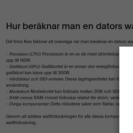
Hur beräknar man en dators w
Det finns flera faktorer att överväga när man beräknar en dators wa
-
Processor (CPU)
: Processorn är en av de mest strömkrävande kom
upp till 140W.
-
Grafikkort (GPU)
: Grafikkortet är en annan stor energiförbrukare, 
grafikkort kan kräva upp till 300W.
-
Hårddiskar och SSD-enheter
: Dessa lagringsenheter kan förbru
användning.
-
Moderkort
: Moderkortet kan förbruka mellan 20W och 50W.
-
RAM-minne
: RAM-minnet förbrukar relativt lite ström, vanligtvi
-
Övriga komponenter
: Detta inkluderar saker som fläktar, optiska
Genom att addera wattförbrukningen för alla dessa komponenter ka
wattförbrukning.