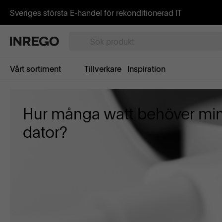
Sveriges största E-handel för rekonditionerad IT
Vårt sortiment
Tillverkare
Inspiration
Hur många watt behöver mi
dator?