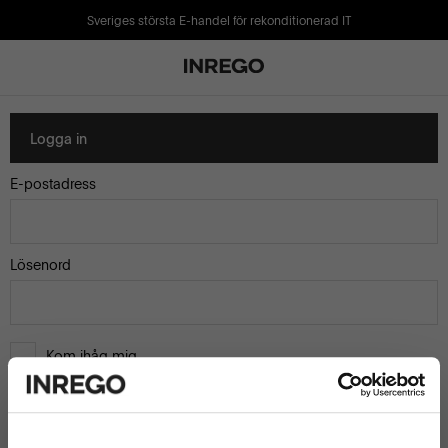
Sveriges största E-handel för rekonditionerad IT
Logga in
E-postadress
Lösenord
Kom ihåg mig