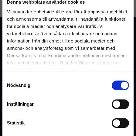
Denna webbplats använder cookies
GLÖMT LÖSENORD
SKAPA KONTO
Vi använder enhetsidentifierare för att anpassa innehållet
och annonserna till användarna, tillhandahålla funktioner
för sociala medier och analysera vår trafik. Vi
Kundtjänst
vidarebefordrar även sådana identifierare och annan
Vanliga frågor & svar
information från din enhet till de sociala medier och
annons- och analysföretag som vi samarbetar med.
Kontakta oss
Dessa kan i sin tur kombinera informationen med annan
information som du har tillhandahållit eller som de har
samlat in när du har använt deras tjänster.
Webshop
Samtyckesval
Välkommen till Inrego!
Nödvändig
Kundtjänst
Är du privatperson eller företag?
Cookies och Integritetspolicy
Inställningar
Kontaktformulär
Ångra köp
Statistik
Hyra eller offert
(Inkl. moms)