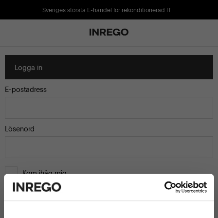
Sveriges största E-handel för rekonditionerad IT
Logga in
E-postadress
Lösenord
Kom ihåg mig