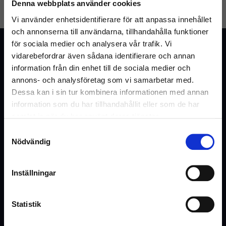
Denna webbplats använder cookies
GLÖMT LÖSENORD
SKAPA KONTO
Vi använder enhetsidentifierare för att anpassa innehållet
och annonserna till användarna, tillhandahålla funktioner
för sociala medier och analysera vår trafik. Vi
Kundtjänst
vidarebefordrar även sådana identifierare och annan
Vanliga frågor & svar
information från din enhet till de sociala medier och
annons- och analysföretag som vi samarbetar med.
Kontakta oss
Dessa kan i sin tur kombinera informationen med annan
information som du har tillhandahållit eller som de har
samlat in när du har använt deras tjänster.
Webshop
Samtyckesval
Välkommen till Inrego!
Nödvändig
Kundtjänst
Är du privatperson eller företag?
Cookies och Integritetspolicy
Inställningar
Kontaktformulär
Ångra köp
Statistik
Hyra eller offert
(Inkl. moms)