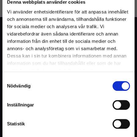
Denna webbplats använder cookies
GLÖMT LÖSENORD
SKAPA KONTO
Vi använder enhetsidentifierare för att anpassa innehållet
och annonserna till användarna, tillhandahålla funktioner
för sociala medier och analysera vår trafik. Vi
Kundtjänst
vidarebefordrar även sådana identifierare och annan
Vanliga frågor & svar
information från din enhet till de sociala medier och
annons- och analysföretag som vi samarbetar med.
Kontakta oss
Dessa kan i sin tur kombinera informationen med annan
information som du har tillhandahållit eller som de har
samlat in när du har använt deras tjänster.
Webshop
Samtyckesval
Välkommen till Inrego!
Nödvändig
Kundtjänst
Är du privatperson eller företag?
Cookies och Integritetspolicy
Inställningar
Kontaktformulär
Ångra köp
Statistik
Hyra eller offert
(Inkl. moms)