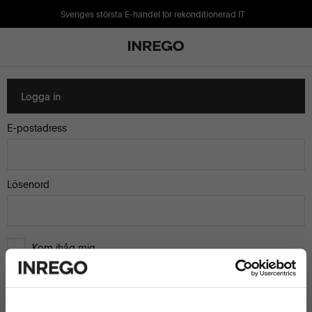
Sveriges största E-handel för rekonditionerad IT
Logga in
E-postadress
Lösenord
Kom ihåg mig