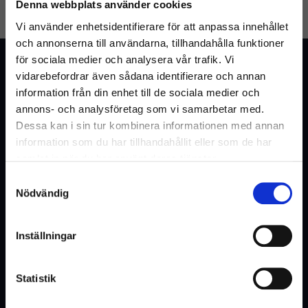
Denna webbplats använder cookies
GLÖMT LÖSENORD
SKAPA KONTO
Vi använder enhetsidentifierare för att anpassa innehållet
och annonserna till användarna, tillhandahålla funktioner
för sociala medier och analysera vår trafik. Vi
Kundtjänst
vidarebefordrar även sådana identifierare och annan
Vanliga frågor & svar
information från din enhet till de sociala medier och
annons- och analysföretag som vi samarbetar med.
Kontakta oss
Dessa kan i sin tur kombinera informationen med annan
information som du har tillhandahållit eller som de har
samlat in när du har använt deras tjänster.
Webshop
Samtyckesval
Välkommen till Inrego!
Nödvändig
Kundtjänst
Är du privatperson eller företag?
Cookies och Integritetspolicy
Inställningar
Kontaktformulär
Ångra köp
Statistik
Hyra eller offert
(Inkl. moms)