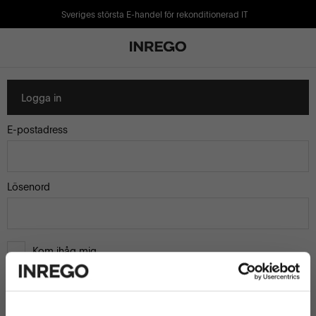
Sveriges största E-handel för rekonditionerad IT
Logga in
E-postadress
Lösenord
Kom ihåg mig