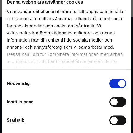
Denna webbplats använder cookies
GLÖMT LÖSENORD
SKAPA KONTO
Vi använder enhetsidentifierare för att anpassa innehållet
och annonserna till användarna, tillhandahålla funktioner
för sociala medier och analysera vår trafik. Vi
Kundtjänst
vidarebefordrar även sådana identifierare och annan
Vanliga frågor & svar
information från din enhet till de sociala medier och
annons- och analysföretag som vi samarbetar med.
Kontakta oss
Dessa kan i sin tur kombinera informationen med annan
information som du har tillhandahållit eller som de har
samlat in när du har använt deras tjänster.
Webshop
Samtyckesval
Välkommen till Inrego!
Nödvändig
Kundtjänst
Är du privatperson eller företag?
Cookies och Integritetspolicy
Inställningar
Kontaktformulär
Ångra köp
Statistik
Hyra eller offert
(Inkl. moms)