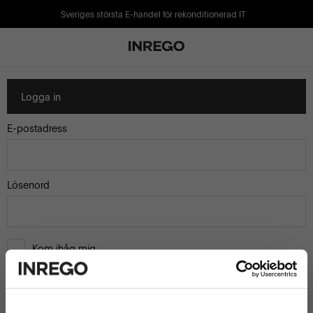
Sveriges största E-handel för rekonditionerad IT
Logga in
E-postadress
Lösenord
Kom ihåg mig