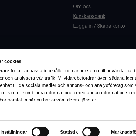
Om oss
Kunskapsbank
Logga in / Skapa konto
Mer information om Inr
r cookies
rån oss? Fyll i din e-post
Har du funderingar kring åte
rare för att anpassa innehållet och annonserna till användarna, t
Är ni skola eller offentlig sek
er och analysera vår trafik. Vi vidarebefordrar även sådana ident
 enhet till de sociala medier och annons- och analysföretag som 
Ok
Läs mer om vårt arbete och h
 i sin tur kombinera informationen med annan information som
e har samlat in när du har använt deras tjänster.
Besök vår infosite här
Inställningar
Statistik
Marknadsfö