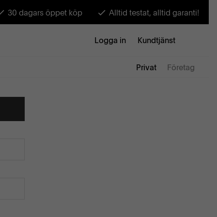
30 dagars öppet köp
Alltid testat, alltid garanti!
Logga in
Kundtjänst
Privat
Företag