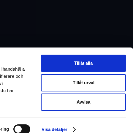
ego
ranvändning eller hur vi på Inrego arbetar?
Tillåt alla
illhandahålla
tor?
ifierare och
Tillåt urval
vi
ur vi kan hjälpa er!
 du har
Avvisa
Chatta med oss
ring
Visa detaljer