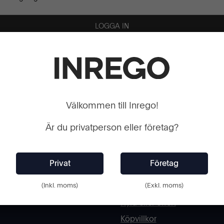
 LÖSENORD
SKAPA
Välkommen till Inrego!
Webshop
Är du privatperson eller företag?
Kundtjänst
Cookies och Integritetspoli
Kontaktformulär
(Inkl. moms)
(Exkl. moms)
Ångra köp
Hyra eller offert
Köpvillkor