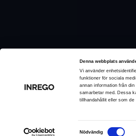
Nyhetsbrev
Denna webbplats använde
Vill du ta del av tips & råd, nyheter och erbjudanden f
nedan.
Vi använder enhetsidentifie
funktioner för sociala medi
annan information från din
samarbetar med. Dessa kan
tillhandahållit eller som d
Samtyckesval
Nödvändig