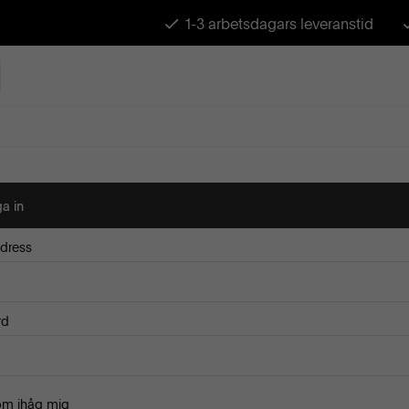
1-3 arbetsdagars leveranstid
a in
dress
rd
om ihåg mig