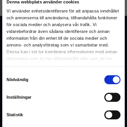
Denna webbplats använder cookies
GLÖMT LÖSENORD
SKAPA KONTO
Vi använder enhetsidentifierare för att anpassa innehållet
och annonserna till användarna, tillhandahålla funktioner
för sociala medier och analysera vår trafik. Vi
Kundtjänst
vidarebefordrar även sådana identifierare och annan
Vanliga frågor & svar
information från din enhet till de sociala medier och
annons- och analysföretag som vi samarbetar med.
Kontakta oss
Dessa kan i sin tur kombinera informationen med annan
information som du har tillhandahållit eller som de har
samlat in när du har använt deras tjänster.
Webshop
Samtyckesval
Välkommen till Inrego!
Nödvändig
Kundtjänst
Är du privatperson eller företag?
Cookies och Integritetspolicy
Inställningar
Kontaktformulär
Ångra köp
Statistik
Hyra eller offert
(Inkl. moms)