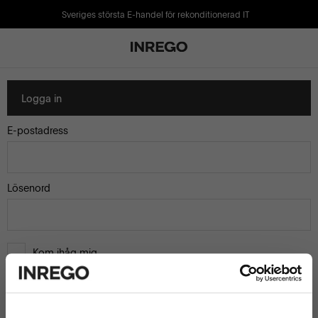
Sveriges största E-handel för rekonditionerad IT
Logga in
E-postadress
Lösenord
Kom ihåg mig