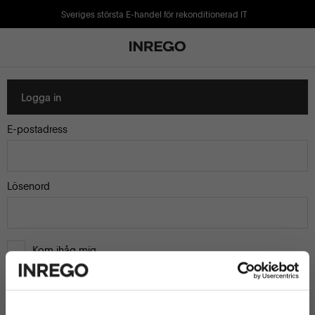
Sveriges största E-handel för rekonditionerad IT
Logga in
E-postadress
Lösenord
Kom ihåg mig