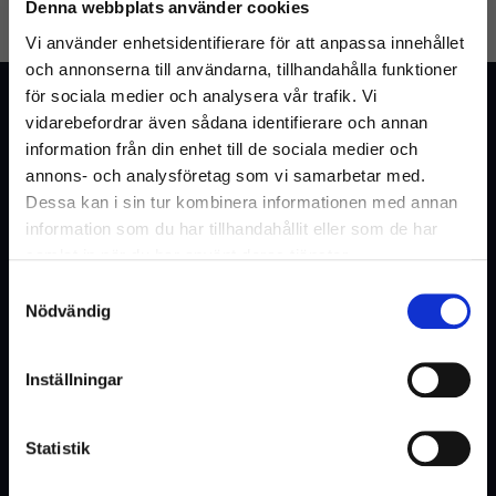
Denna webbplats använder cookies
GLÖMT LÖSENORD
SKAPA KONTO
Vi använder enhetsidentifierare för att anpassa innehållet
och annonserna till användarna, tillhandahålla funktioner
för sociala medier och analysera vår trafik. Vi
Kundtjänst
vidarebefordrar även sådana identifierare och annan
Vanliga frågor & svar
information från din enhet till de sociala medier och
annons- och analysföretag som vi samarbetar med.
Kontakta oss
Dessa kan i sin tur kombinera informationen med annan
information som du har tillhandahållit eller som de har
samlat in när du har använt deras tjänster.
Webshop
Samtyckesval
Välkommen till Inrego!
Nödvändig
Kundtjänst
Är du privatperson eller företag?
Cookies och Integritetspolicy
Inställningar
Kontaktformulär
Ångra köp
Statistik
Hyra eller offert
(Inkl. moms)