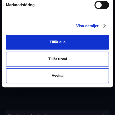
Köpvillkor
Marknadsföring
Om oss
Kunskapsbank
(Exkl. moms)
Visa detaljer
Logga in / Skapa konto
Tillåt alla
Nyhetsbrev
Tillåt urval
Vill du ta del av tips & råd, nyheter och erbjudanden
från oss? Fyll i din e-post nedan.
Avvisa
Ok