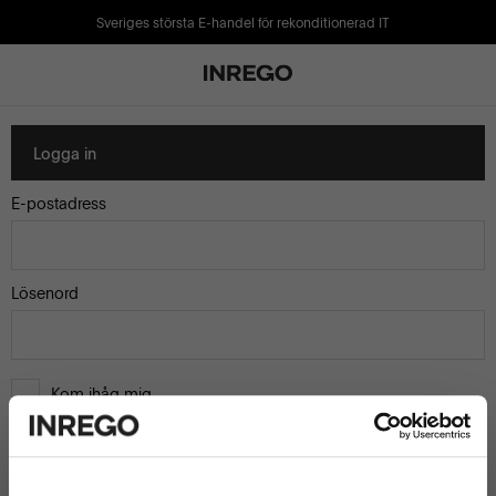
Sveriges största E-handel för rekonditionerad IT
Logga in
E-postadress
Lösenord
Kom ihåg mig