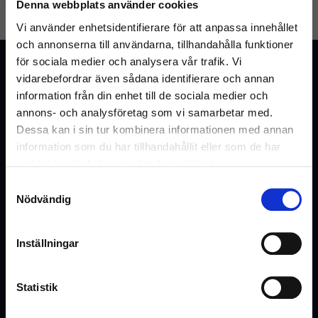
Denna webbplats använder cookies
GLÖMT LÖSENORD
SKAPA KONTO
Vi använder enhetsidentifierare för att anpassa innehållet
och annonserna till användarna, tillhandahålla funktioner
för sociala medier och analysera vår trafik. Vi
Kundtjänst
vidarebefordrar även sådana identifierare och annan
Vanliga frågor & svar
information från din enhet till de sociala medier och
annons- och analysföretag som vi samarbetar med.
Kontakta oss
Dessa kan i sin tur kombinera informationen med annan
information som du har tillhandahållit eller som de har
samlat in när du har använt deras tjänster.
Webshop
Samtyckesval
Välkommen till Inrego!
Nödvändig
Kundtjänst
Är du privatperson eller företag?
Cookies och Integritetspolicy
Inställningar
Kontaktformulär
Ångra köp
Statistik
Hyra eller offert
(Inkl. moms)