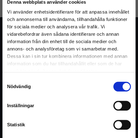
Denna webbplats använder cookies
GLÖMT LÖSENORD
SKAPA KONTO
Vi använder enhetsidentifierare för att anpassa innehållet
och annonserna till användarna, tillhandahålla funktioner
för sociala medier och analysera vår trafik. Vi
Kundtjänst
vidarebefordrar även sådana identifierare och annan
Vanliga frågor & svar
information från din enhet till de sociala medier och
annons- och analysföretag som vi samarbetar med.
Kontakta oss
Dessa kan i sin tur kombinera informationen med annan
information som du har tillhandahållit eller som de har
samlat in när du har använt deras tjänster.
Webshop
Samtyckesval
Välkommen till Inrego!
Nödvändig
Kundtjänst
Är du privatperson eller företag?
Cookies och Integritetspolicy
Inställningar
Kontaktformulär
Ångra köp
Statistik
Hyra eller offert
(Inkl. moms)