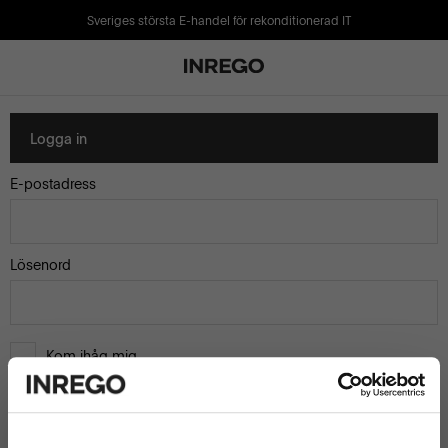
Sveriges största E-handel för rekonditionerad IT
Logga in
E-postadress
Lösenord
Kom ihåg mig