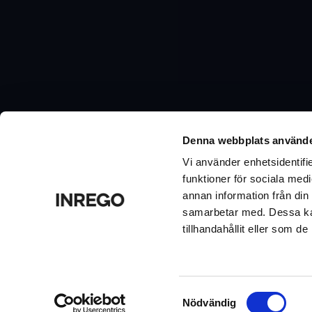
Nyhetsbrev
Denna webbplats använde
Vill du ta del av tips & råd, nyheter och erbjudanden f
nedan.
Vi använder enhetsidentifie
funktioner för sociala medi
annan information från din
samarbetar med. Dessa kan
tillhandahållit eller som d
Samtyckesval
Nödvändig