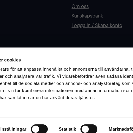
Om oss
Kunskapsbank
Logga in / Skapa konto
Mer information om Inr
r cookies
rån oss? Fyll i din e-post
Har du funderingar kring åte
rare för att anpassa innehållet och annonserna till användarna, t
Är ni skola eller offentlig sek
er och analysera vår trafik. Vi vidarebefordrar även sådana ident
 enhet till de sociala medier och annons- och analysföretag som 
Ok
Läs mer om vårt arbete och h
 i sin tur kombinera informationen med annan information som
e har samlat in när du har använt deras tjänster.
Besök vår infosite här
Inställningar
Statistik
Marknadsfö