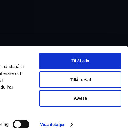
ego
ranvändning eller hur vi på Inrego arbetar?
Tillåt alla
illhandahålla
tor?
ifierare och
Tillåt urval
vi
ur vi kan hjälpa er!
 du har
Avvisa
Chatta med oss
ring
Visa detaljer