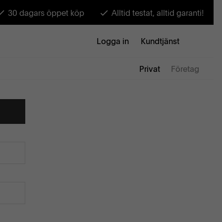
30 dagars öppet köp
Alltid testat, alltid garanti!
Logga in
Kundtjänst
Privat
Företag