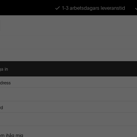
1-3 arbetsdagars leveranstid
a in
dress
rd
om ihåg mig