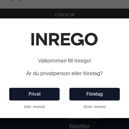
 LÖSENORD
SKAPA
Välkommen till Inrego!
Webshop
Är du privatperson eller företag?
Kundtjänst
Cookies och Integritetspoli
Kontaktformulär
(Inkl. moms)
(Exkl. moms)
Ångra köp
Hyra eller offert
Köpvillkor