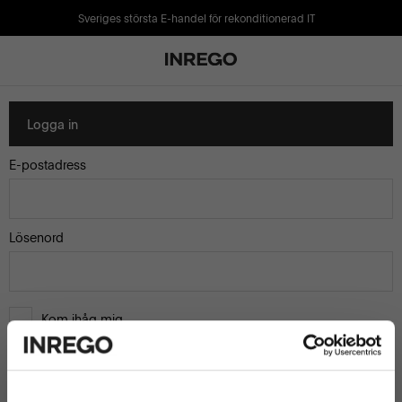
Sveriges största E-handel för rekonditionerad IT
Logga in
E-postadress
Lösenord
Kom ihåg mig