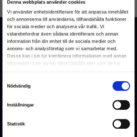
Denna webbplats använder cookies
GLÖMT LÖSENORD
SKAPA KONTO
Vi använder enhetsidentifierare för att anpassa innehållet
och annonserna till användarna, tillhandahålla funktioner
för sociala medier och analysera vår trafik. Vi
Kundtjänst
vidarebefordrar även sådana identifierare och annan
Vanliga frågor & svar
information från din enhet till de sociala medier och
annons- och analysföretag som vi samarbetar med.
Kontakta oss
Dessa kan i sin tur kombinera informationen med annan
information som du har tillhandahållit eller som de har
samlat in när du har använt deras tjänster.
Webshop
Samtyckesval
Välkommen till Inrego!
Nödvändig
Kundtjänst
Är du privatperson eller företag?
Cookies och Integritetspolicy
Inställningar
Kontaktformulär
Ångra köp
Statistik
Hyra eller offert
(Inkl. moms)