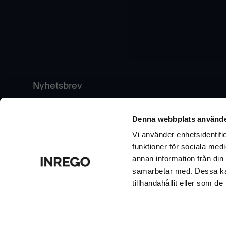
Nyhetsbrev
Vill du ta del av tips & råd, nyheter och erbjudanden f
nedan.
Denna webbplats använde
Vi använder enhetsidentifie
funktioner för sociala medi
annan information från din
samarbetar med. Dessa kan
tillhandahållit eller som d