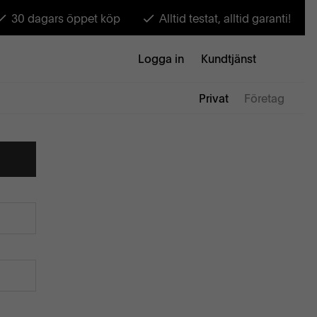
30 dagars öppet köp
Alltid testat, alltid garanti!
Logga in
Kundtjänst
Privat
Företag