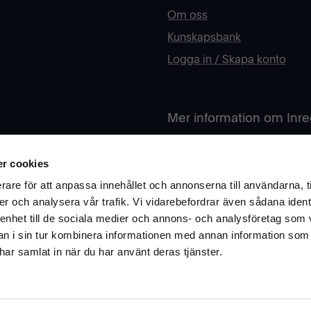
Om oss
Kunskapsbank
Logga in / Skapa konto
Mer information om Inr
rån oss? Fyll i din e-post
Har du funderingar kring åte
r cookies
Är ni skola eller offentlig sek
rare för att anpassa innehållet och annonserna till användarna, t
Ok
er och analysera vår trafik. Vi vidarebefordrar även sådana ident
Läs mer om vårt arbete och h
 enhet till de sociala medier och annons- och analysföretag som 
 i sin tur kombinera informationen med annan information som
Besök vår infosite här
e har samlat in när du har använt deras tjänster.