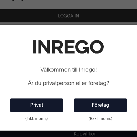
 LÖSENORD
SKAPA
Välkommen till Inrego!
Webshop
Är du privatperson eller företag?
Kundtjänst
Cookies och Integritetspoli
Kontaktformulär
Ångra köp
(Inkl. moms)
(Exkl. moms)
Hyra eller offert
Köpvillkor