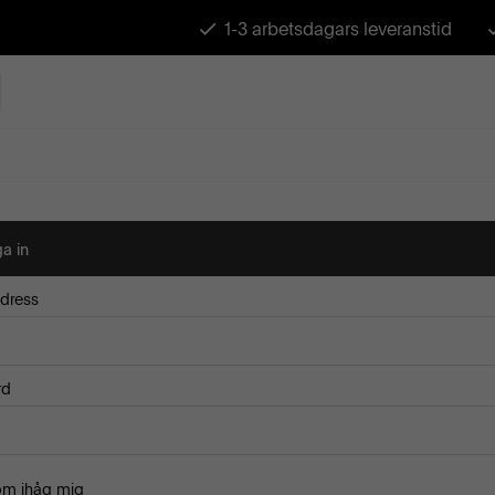
1-3 arbetsdagars leveranstid
a in
dress
rd
om ihåg mig