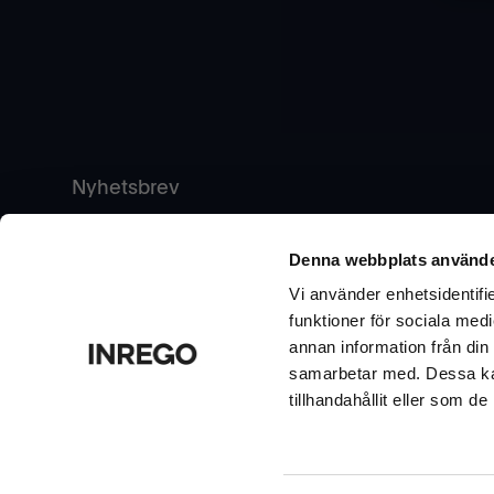
Nyhetsbrev
Vill du ta del av tips & råd, nyheter och erbjudanden f
nedan.
Denna webbplats använde
Vi använder enhetsidentifie
funktioner för sociala medi
annan information från din
samarbetar med. Dessa kan
tillhandahållit eller som d