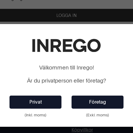
 LÖSENORD
SKAPA
Välkommen till Inrego!
Webshop
Är du privatperson eller företag?
Kundtjänst
Cookies och Integritetspoli
Kontaktformulär
Ångra köp
(Inkl. moms)
(Exkl. moms)
Hyra eller offert
Köpvillkor