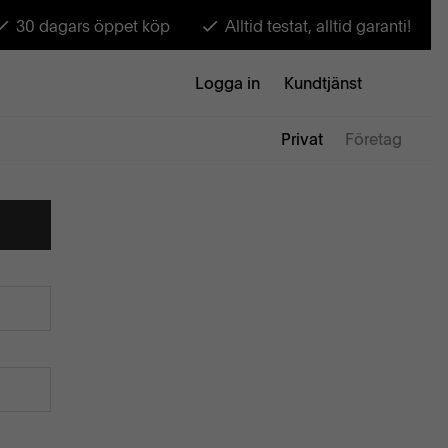
30 dagars öppet köp
Alltid testat, alltid garanti!
Logga in
Kundtjänst
Privat
Företag