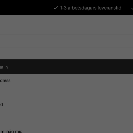
1-3 arbetsdagars leveranstid
a in
dress
rd
om ihåg mig