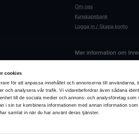
Om oss
Kunskapsbank
Logga in / Skapa konto
Mer information om Inr
rån oss? Fyll i din e-post
Har du funderingar kring åte
r cookies
Är ni skola eller offentlig sek
rare för att anpassa innehållet och annonserna till användarna, t
Ok
er och analysera vår trafik. Vi vidarebefordrar även sådana ident
Läs mer om vårt arbete och h
 enhet till de sociala medier och annons- och analysföretag som 
 i sin tur kombinera informationen med annan information som
Besök vår infosite här
e har samlat in när du har använt deras tjänster.