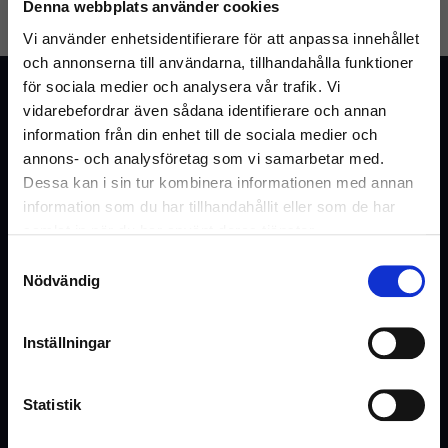
Denna webbplats använder cookies
GLÖMT LÖSENORD
SKAPA KONTO
Vi använder enhetsidentifierare för att anpassa innehållet
och annonserna till användarna, tillhandahålla funktioner
för sociala medier och analysera vår trafik. Vi
Kundtjänst
vidarebefordrar även sådana identifierare och annan
Vanliga frågor & svar
information från din enhet till de sociala medier och
annons- och analysföretag som vi samarbetar med.
Kontakta oss
Dessa kan i sin tur kombinera informationen med annan
information som du har tillhandahållit eller som de har
samlat in när du har använt deras tjänster.
Webshop
Samtyckesval
Välkommen till Inrego!
Nödvändig
Kundtjänst
Är du privatperson eller företag?
Cookies och Integritetspolicy
Inställningar
Kontaktformulär
Ångra köp
Statistik
Hyra eller offert
(Inkl. moms)