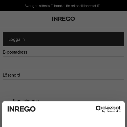
Sveriges största E-handel för rekonditionerad IT
Logga in
E-postadress
Lösenord
Kom ihåg mig